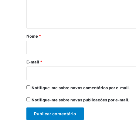
n
t
á
r
Nome
*
i
o
*
E-mail
*
Notifique-me sobre novos comentários por e-mail.
Notifique-me sobre novas publicações por e-mail.