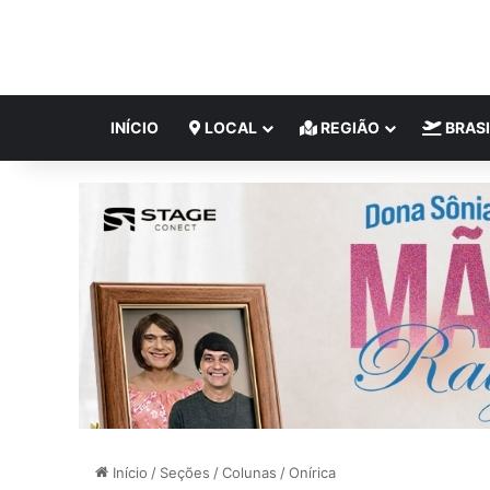
INÍCIO
LOCAL
REGIÃO
BRASI
Início
/
Seções
/
Colunas
/
Onírica