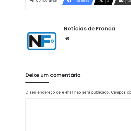
Compartilhar
Facebook
X
Co
Notícias de Franca
Website
Deixe um comentário
O seu endereço de e-mail não será publicado.
Campos ob
C
o
m
e