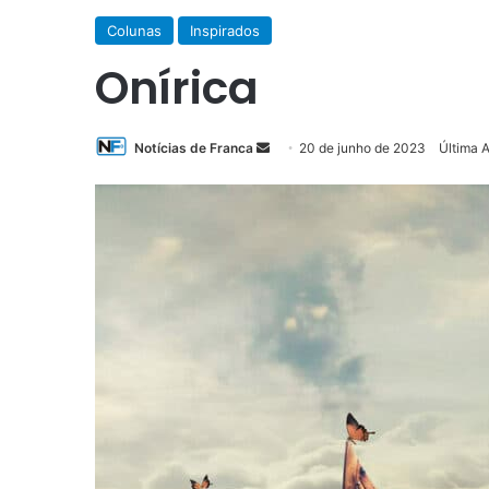
Colunas
Inspirados
Onírica
Mande
Notícias de Franca
20 de junho de 2023
Última 
um
e-
mail