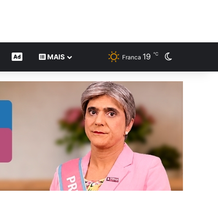
℃
19
Switch skin
CONTEÚDO DE MARCA
MAIS
Franca