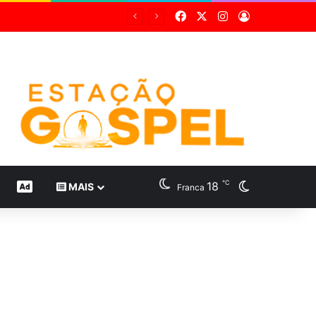
Facebook
X
Instagram
Entrar
Grupo Sabin destaca inovação científica em 24 estudos inéditos no maior congresso mundial de medicina diagnóstica
℃
18
Switch skin
CONTEÚDO DE MARCA
MAIS
Franca