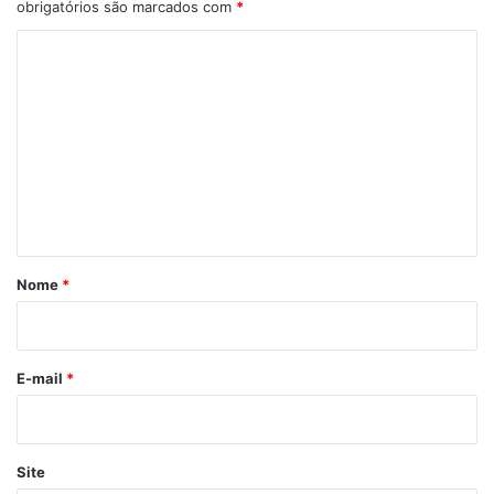
obrigatórios são marcados com
*
C
o
m
e
n
t
á
r
Nome
*
i
o
*
E-mail
*
Site