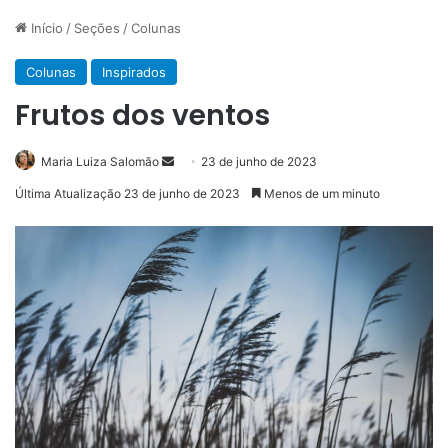
Início
/
Seções
/
Colunas
Colunas
Inspirados
Frutos dos ventos
Mande
Maria Luiza Salomão
23 de junho de 2023
um
Última Atualização 23 de junho de 2023
Menos de um minuto
e-
mail