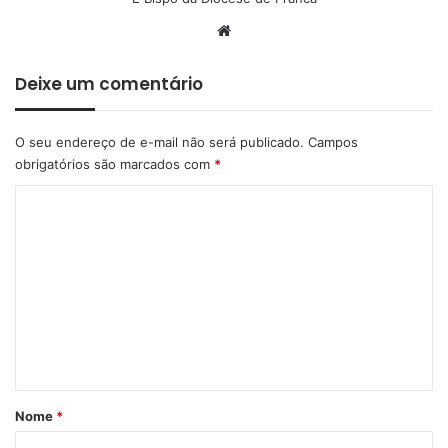
Website
Deixe um comentário
O seu endereço de e-mail não será publicado.
Campos
obrigatórios são marcados com
*
C
o
m
e
n
t
á
r
Nome
*
i