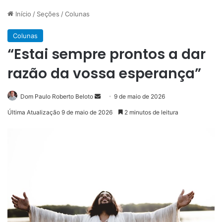
Início
/
Seções
/
Colunas
Colunas
“Estai sempre prontos a dar
razão da vossa esperança”
Mande
Dom Paulo Roberto Beloto
9 de maio de 2026
um
Última Atualização 9 de maio de 2026
2 minutos de leitura
e-
mail