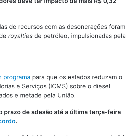
dores deve ter impacto de mais R$ 0,32
das de recursos com as desonerações foram
 de
royalties
de petróleo, impulsionadas pela
m programa
para que os estados reduzam o
orias e Serviços (ICMS) sobre o diesel
ados e metade pela União.
prazo de adesão até a última terça-feira
cordo
.