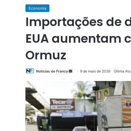
Economia
Importações de d
EUA aumentam c
Ormuz
Mande
Notícias de Franca
9 de maio de 2026
Última Atu
um
e-
mail