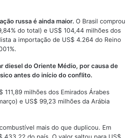
pação russa é ainda maior.
O Brasil comprou
9,84% do total) e US$ 104,44 milhões dos
lista a importação de US$ 4.264 do Reino
,001%.
r diesel do Oriente Médio, por causa de
ico antes do início do conflito.
$ 111,89 milhões dos Emirados Árabes
março) e US$ 99,23 milhões da Arábia
 combustível mais do que duplicou. Em
$ 433,22 do país. O valor saltou para US$