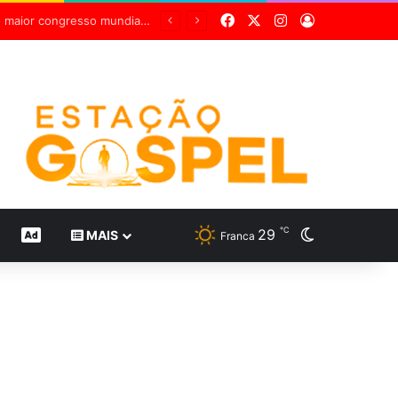
Facebook
X
Instagram
Entrar
a viver juntos após 56 anos
℃
29
Switch skin
CONTEÚDO DE MARCA
MAIS
Franca