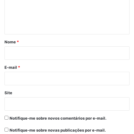
e
n
t
á
r
Nome
*
i
o
*
E-mail
*
Site
Notifique-me sobre novos comentários por e-mail.
Notifique-me sobre novas publicações por e-mail.