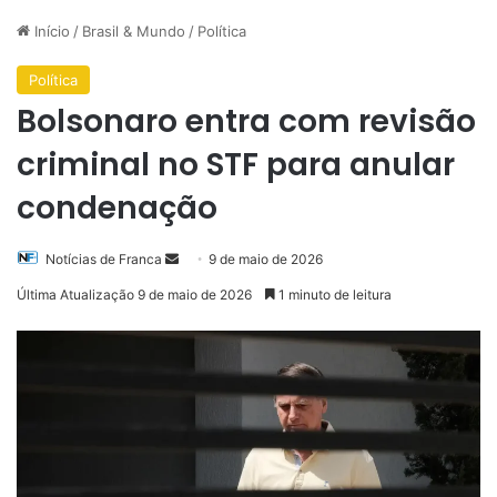
Início
/
Brasil & Mundo
/
Política
Política
Bolsonaro entra com revisão
criminal no STF para anular
condenação
Mande
Notícias de Franca
9 de maio de 2026
um
Última Atualização 9 de maio de 2026
1 minuto de leitura
e-
mail