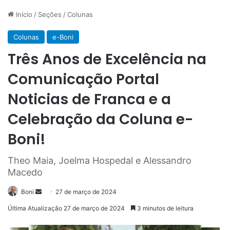
Início
/
Seções
/
Colunas
Colunas
e-Boni
Três Anos de Excelência na
Comunicação Portal
Noticias de Franca e a
Celebração da Coluna e-
Boni!
Theo Maia, Joelma Hospedal e Alessandro
Macedo
Mande
Boni
27 de março de 2024
um
Última Atualização 27 de março de 2024
3 minutos de leitura
e-
mail