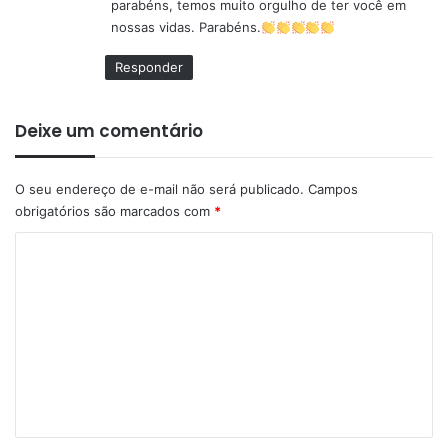
parabéns, temos muito orgulho de ter você em
:
nossas vidas. Parabéns.
Responder
Deixe um comentário
O seu endereço de e-mail não será publicado.
Campos
obrigatórios são marcados com
*
C
o
m
e
n
t
á