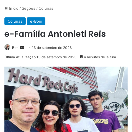
Início
/
Seções
/
Colunas
Colunas
e-Boni
e-Família Antonieti Reis
Mande
Boni
13 de setembro de 2023
um
Última Atualização 13 de setembro de 2023
4 minutos de leitura
e-
mail