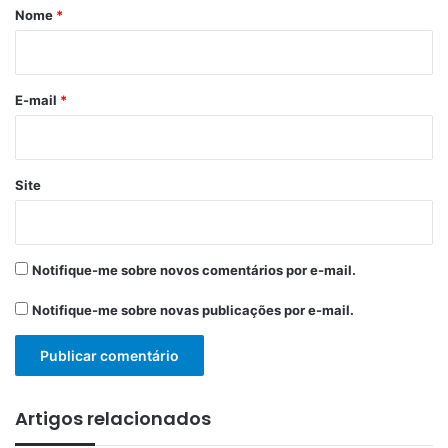
r
Nome
*
i
o
*
E-mail
*
Site
Notifique-me sobre novos comentários por e-mail.
Notifique-me sobre novas publicações por e-mail.
Artigos relacionados