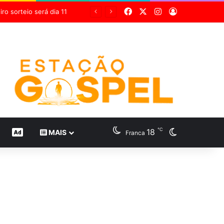
Facebook
X
Instagram
Entrar
Grupo Sabin destaca inovação científica em 24 estudos inéditos no maior congresso mundial de medicina diagnóstica
℃
18
Switch skin
CONTEÚDO DE MARCA
MAIS
Franca