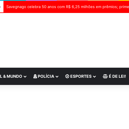
a
L & MUNDO
POLÍCIA
ESPORTES
É DE LEI!