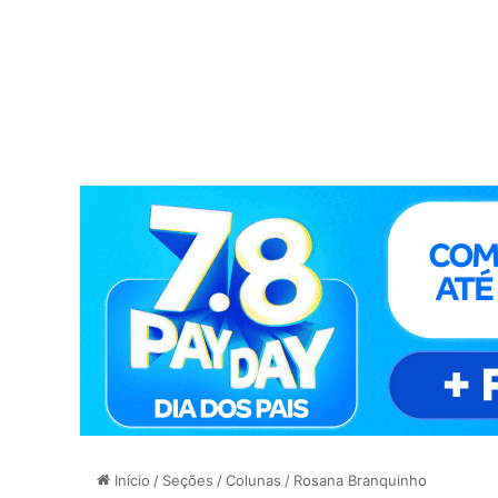
Início
/
Seções
/
Colunas
/
Rosana Branquinho