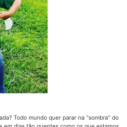
çada? Todo mundo quer parar na “sombra” do
e em dias tão quentes como os que estamos