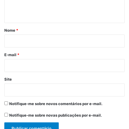
n
t
á
r
Nome
*
i
o
*
E-mail
*
Site
Notifique-me sobre novos comentários por e-mail.
Notifique-me sobre novas publicações por e-mail.