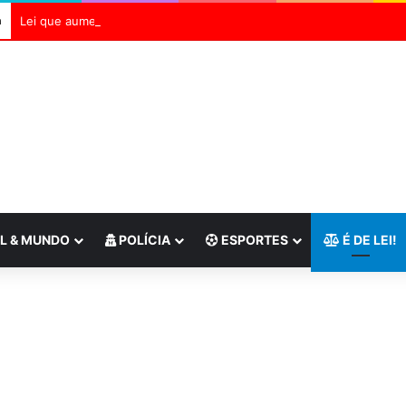
a
Lei que aumenta punição a crimes digitais contra crianças é sancio
L & MUNDO
POLÍCIA
ESPORTES
É DE LEI!