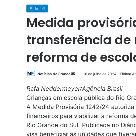
É de lei!
Medida provisóri
transferência de
reforma de escol
Mande
Notícias de Franca
16 de julho de 2024
Última At
um
Rafa Neddermeyer/Agência Brasil
e-
mail
Crianças em escola pública do Rio Gr
A Medida Provisória 1242/24 autoriza 
financeiros para viabilizar a reforma
Rio Grande do Sul. Publicada no Diário
visa beneficiar as unidades que tive