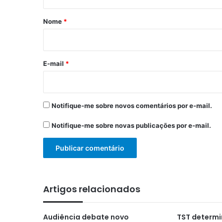
á
r
Nome
*
i
o
*
E-mail
*
Notifique-me sobre novos comentários por e-mail.
Notifique-me sobre novas publicações por e-mail.
Artigos relacionados
Audiência debate novo
TST determ