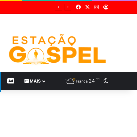
Facebook
X
Instagram
Entrar
nada
℃
24
Switch skin
CONTEÚDO DE MARCA
MAIS
Franca