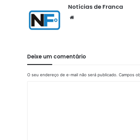
Notícias de Franca
Website
Deixe um comentário
O seu endereço de e-mail não será publicado.
Campos ob
C
o
m
e
n
t