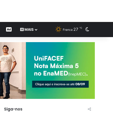
℃
27
Switch skin
CONTEÚDO DE MARCA
MAIS
Franca
Siga-nos