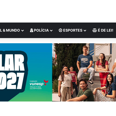
L & MUNDO
POLÍCIA
ESPORTES
É DE LEI!