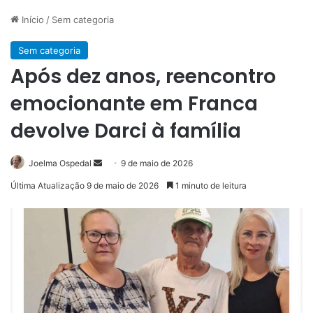
Início
/
Sem categoria
Sem categoria
Após dez anos, reencontro
emocionante em Franca
devolve Darci à família
Mande
Joelma Ospedal
9 de maio de 2026
um
Última Atualização 9 de maio de 2026
1 minuto de leitura
e-
mail