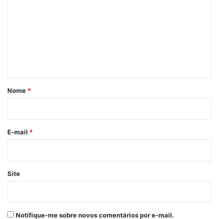
m
e
n
t
á
r
Nome
*
i
o
*
E-mail
*
Site
Notifique-me sobre novos comentários por e-mail.