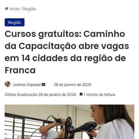
Início
/
Região
Região
Cursos gratuitos: Caminho
da Capacitação abre vagas
em 14 cidades da região de
Franca
Mande
Joelma Ospedal
28 de janeiro de 2026
um
Última Atualização 28 de janeiro de 2026
1 minuto de leitura
e-
mail