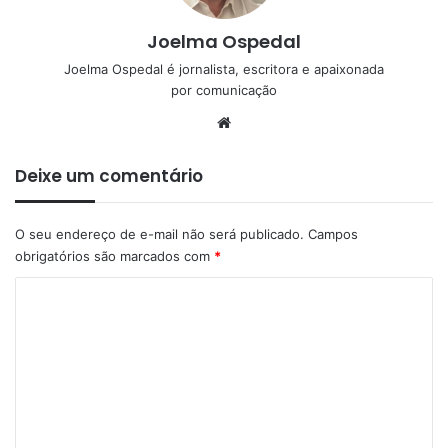
Joelma Ospedal
Joelma Ospedal é jornalista, escritora e apaixonada
por comunicação
Website
Deixe um comentário
O seu endereço de e-mail não será publicado.
Campos
obrigatórios são marcados com
*
C
o
m
e
n
t