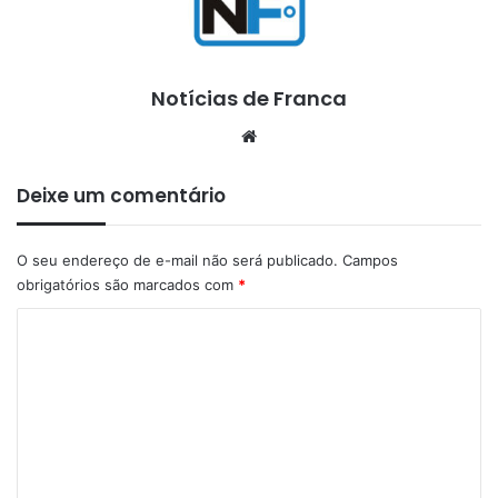
Notícias de Franca
Website
Deixe um comentário
O seu endereço de e-mail não será publicado.
Campos
obrigatórios são marcados com
*
C
o
m
e
n
t