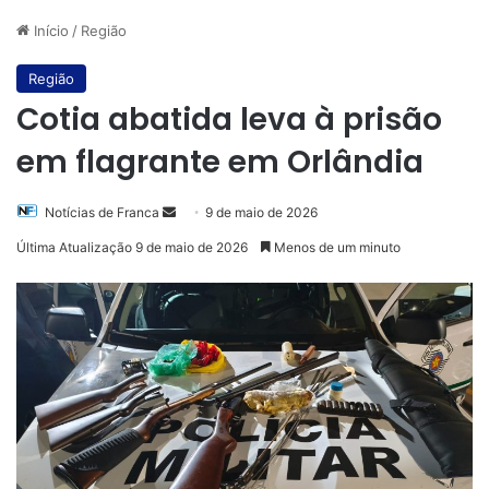
Início
/
Região
Região
Cotia abatida leva à prisão
em flagrante em Orlândia
Mande
Notícias de Franca
9 de maio de 2026
um
Última Atualização 9 de maio de 2026
Menos de um minuto
e-
mail