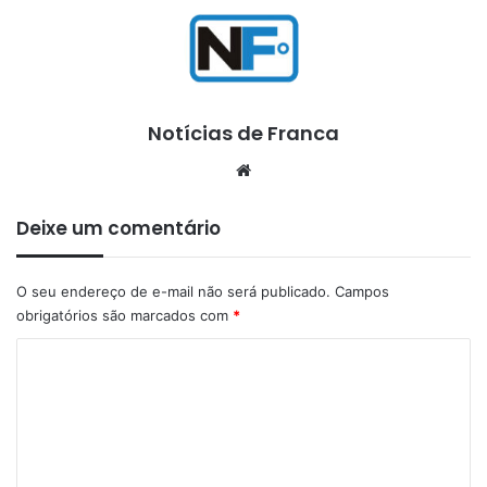
Notícias de Franca
Website
Deixe um comentário
O seu endereço de e-mail não será publicado.
Campos
obrigatórios são marcados com
*
C
o
m
e
n