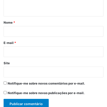
t
á
r
Nome
*
i
o
*
E-mail
*
Site
Notifique-me sobre novos comentários por e-mail.
Notifique-me sobre novas publicações por e-mail.