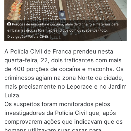
Porções de maconha e cocaína, além de dinheiro e materiais para
embalar as drogas foram apreendidos com os suspeitos (Foto:
Divulgação/ Polícia Civil)
A Polícia Civil de Franca prendeu nesta
quarta-feira, 22, dois traficantes com mais
de 400 porções de cocaína e maconha. Os
criminosos agiam na zona Norte da cidade,
mais precisamente no Leporace e no Jardim
Luiza.
Os suspeitos foram monitorados pelos
investigadores da Polícia Civil que, após
comprovarem ações que indicavam que os
homens utilizavam suas casas para