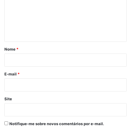
m
e
n
t
á
r
Nome
*
i
o
*
E-mail
*
Site
Notifique-me sobre novos comentários por e-mail.