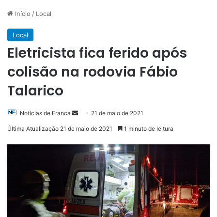
Início
/
Local
Local
Eletricista fica ferido após
colisão na rodovia Fábio
Talarico
Mande
Notícias de Franca
21 de maio de 2021
um
Última Atualização 21 de maio de 2021
1 minuto de leitura
e-
mail