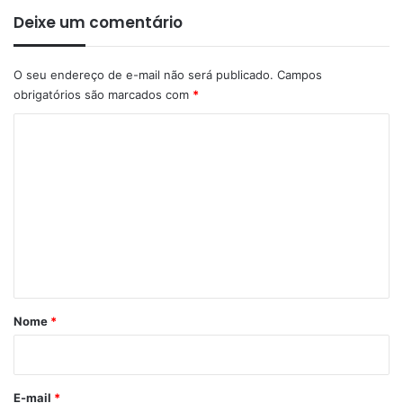
Deixe um comentário
O seu endereço de e-mail não será publicado.
Campos
obrigatórios são marcados com
*
C
o
m
e
n
t
á
r
Nome
*
i
o
*
E-mail
*