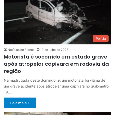
Polícia
Notícias de Franca
10 de julho de 2023
Motorista é socorrido em estado grave
após atropelar capivara em rodovia da
região
Na madrugada deste domingo, 9, um motorista foi vítima de
um grave acidente após atropelar uma capivara no quilômetro
19…
Leia mais »