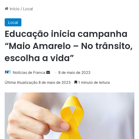
Início
/
Local
Local
Educação inicia campanha
“Maio Amarelo – No trânsito,
escolha a vida”
Mande
Notícias de Franca
8 de maio de 2023
um
Última Atualização 8 de maio de 2023
1 minuto de leitura
e-
mail