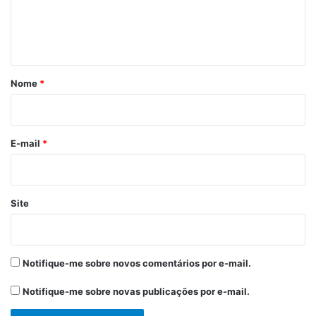
n
t
á
r
Nome
*
i
o
*
E-mail
*
Site
Notifique-me sobre novos comentários por e-mail.
Notifique-me sobre novas publicações por e-mail.