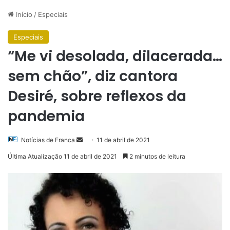
Início
/
Especiais
Especiais
“Me vi desolada, dilacerada…
sem chão”, diz cantora
Desiré, sobre reflexos da
pandemia
Mande
Notícias de Franca
11 de abril de 2021
um
Última Atualização 11 de abril de 2021
2 minutos de leitura
e-
mail