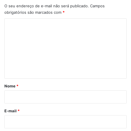
O seu endereço de e-mail não será publicado.
Campos
obrigatórios são marcados com
*
C
o
m
e
n
t
á
r
Nome
*
i
o
*
E-mail
*