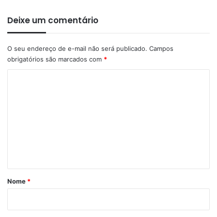
Deixe um comentário
O seu endereço de e-mail não será publicado.
Campos
obrigatórios são marcados com
*
C
o
m
e
n
t
á
r
Nome
*
i
o