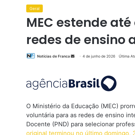
Geral
MEC estende até 
redes de ensino 
Mande
Notícias de Franca
4 de junho de 2026
Última At
um
e-
mail
O Ministério da Educação (MEC) prorr
voluntária para as redes de ensino in
Docente (PND) para selecionar profes
original terminou no último domingo, 