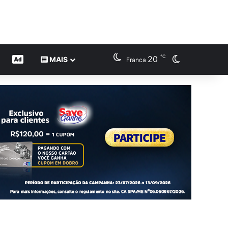
℃
20
Switch skin
CONTEÚDO DE MARCA
MAIS
Franca