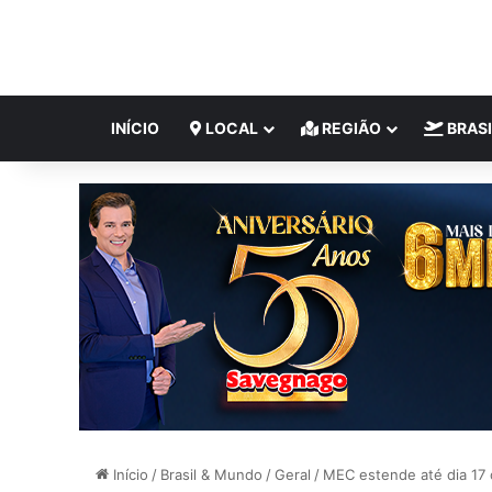
INÍCIO
LOCAL
REGIÃO
BRASI
Início
/
Brasil & Mundo
/
Geral
/
MEC estende até dia 17 