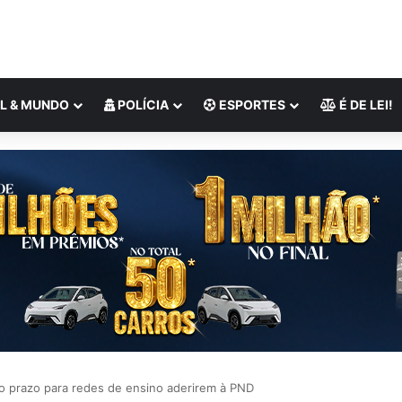
L & MUNDO
POLÍCIA
ESPORTES
É DE LEI!
o prazo para redes de ensino aderirem à PND