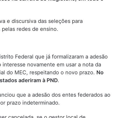
va e discursiva das seleções para
 pelas redes de ensino.
istrito Federal que já formalizaram a adesão
o interesse novamente em usar a nota da
ial do MEC, respeitando o novo prazo.
No
estados aderiram à PND
.
nunciou que a adesão dos entes federados ao
por prazo indeterminado.
r cancelada, se o gestor local de