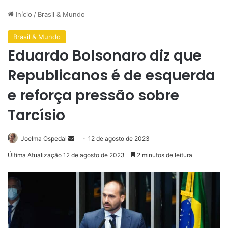
Início
/
Brasil & Mundo
Brasil & Mundo
Eduardo Bolsonaro diz que
Republicanos é de esquerda
e reforça pressão sobre
Tarcísio
Mande
Joelma Ospedal
12 de agosto de 2023
um
Última Atualização 12 de agosto de 2023
2 minutos de leitura
e-
mail