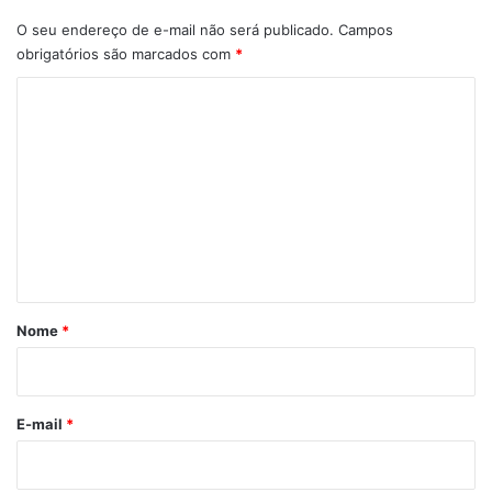
O seu endereço de e-mail não será publicado.
Campos
obrigatórios são marcados com
*
C
o
m
e
n
t
á
r
Nome
*
i
o
*
E-mail
*