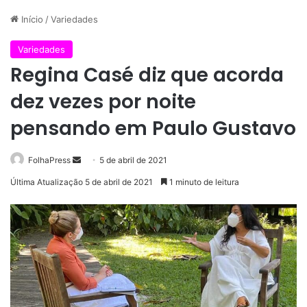
Início
/
Variedades
Variedades
Regina Casé diz que acorda
dez vezes por noite
pensando em Paulo Gustavo
Mande
FolhaPress
5 de abril de 2021
um
Última Atualização 5 de abril de 2021
1 minuto de leitura
e-
mail