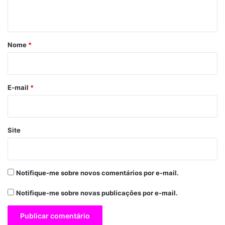
t
á
r
Nome
*
i
o
*
E-mail
*
Site
Notifique-me sobre novos comentários por e-mail.
Notifique-me sobre novas publicações por e-mail.