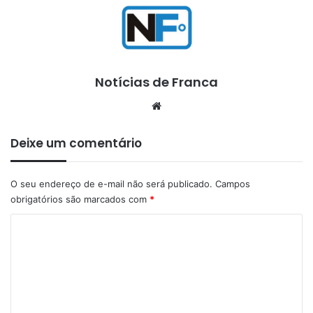
Notícias de Franca
Website
Deixe um comentário
O seu endereço de e-mail não será publicado.
Campos
obrigatórios são marcados com
*
C
o
m
e
n