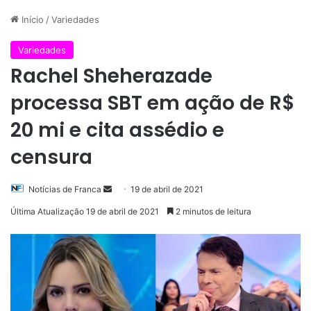
Início
/
Variedades
Variedades
Rachel Sheherazade
processa SBT em ação de R$
20 mi e cita assédio e
censura
Mande
Notícias de Franca
19 de abril de 2021
um
Última Atualização 19 de abril de 2021
2 minutos de leitura
e-
mail