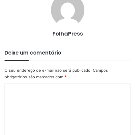
FolhaPress
Deixe um comentário
O seu endereço de e-mail não será publicado.
Campos
obrigatórios são marcados com
*
C
o
m
e
n
t