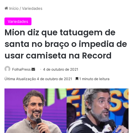
Início
/
Variedades
Variedades
Mion diz que tatuagem de
santa no braço o impedia de
usar camiseta na Record
Mande
FolhaPress
4 de outubro de 2021
um
Última Atualização 4 de outubro de 2021
1 minuto de leitura
e-
mail