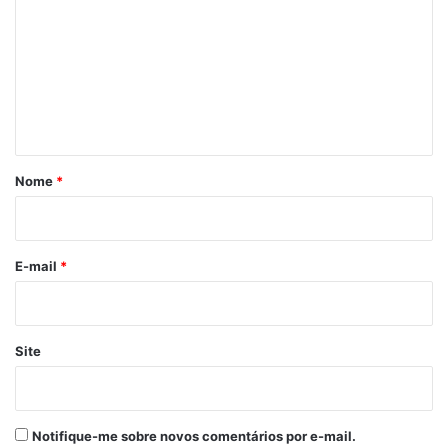
m
e
n
t
á
r
Nome
*
i
o
*
E-mail
*
Site
Notifique-me sobre novos comentários por e-mail.