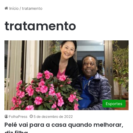
Início
/
tratamento
tratamento
Esportes
FolhaPress
5 de dezembro de 2022
Pelé vai para a casa quando melhorar,
diz filha