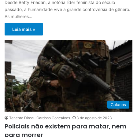
Desde Betty Friedan, a notória líder feminista do século
passado, a humanidade vive a grande controvérsia de gênero.
As mulheres…
Leia mais »
Colunas
Tenente Dirceu Cardoso Gonçalves
3 de agosto de 2023
Policiais não existem para matar, nem
para morrer