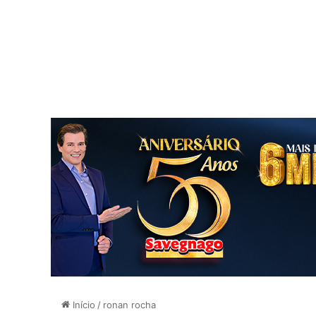
Início
/
ronan rocha