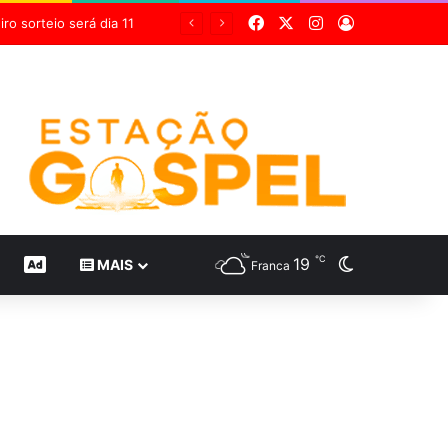
Facebook
X
Instagram
Entrar
Grupo Sabin destaca inovação científica em 24 estudos inéditos no maior congresso mundial de medicina diagnóstica
℃
19
Switch skin
CONTEÚDO DE MARCA
MAIS
Franca