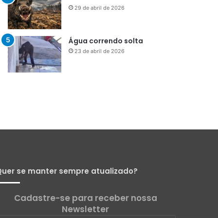
Menos que silêncio
1 de maio de 2026
Já vou ali
29 de abril de 2026
Água correndo solta
23 de abril de 2026
uer se manter sempre atualizado?