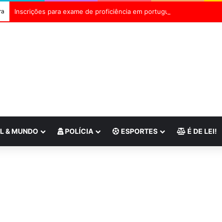
ra
Inscrições para exame de proficiência em português terminam quin
L & MUNDO
POLÍCIA
ESPORTES
É DE LEI!