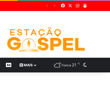
Facebook
X
Instagram
Entrar
ta
℃
21
Switch skin
CONTEÚDO DE MARCA
MAIS
Franca