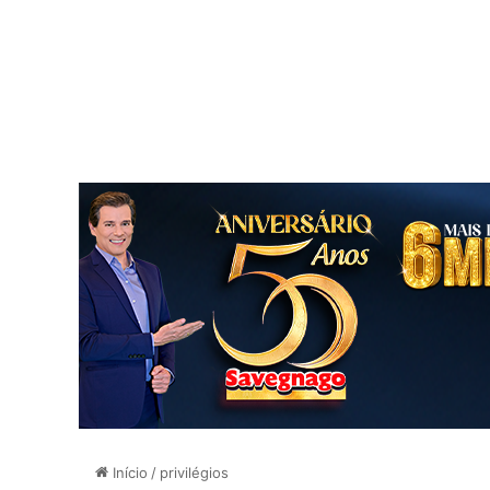
Início
/
privilégios