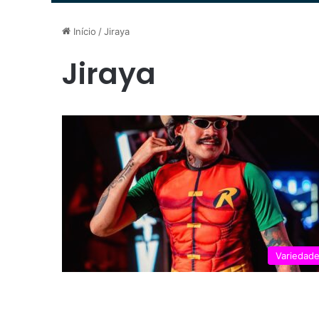
Início
/
Jiraya
Jiraya
Variedad