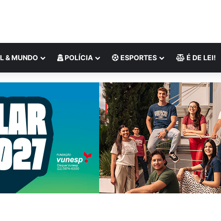
L & MUNDO
POLÍCIA
ESPORTES
É DE LEI!