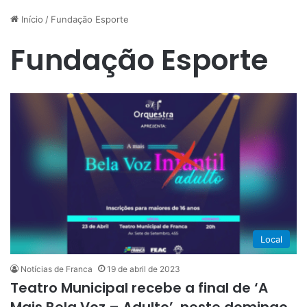
Início
/
Fundação Esporte
Fundação Esporte
Local
Notícias de Franca
19 de abril de 2023
Teatro Municipal recebe a final de ‘A
Mais Bela Voz – Adulto’, neste domingo