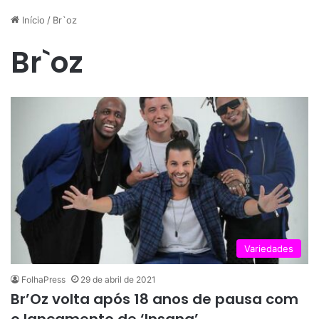
Início
/
Br`oz
Br`oz
Variedades
FolhaPress
29 de abril de 2021
Br’Oz volta após 18 anos de pausa com
o lançamento de ‘Insana’