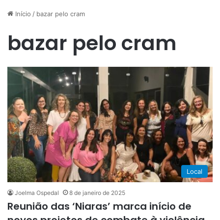
Início
/
bazar pelo cram
bazar pelo cram
Local
Joelma Ospedal
8 de janeiro de 2025
Reunião das ‘Niaras’ marca início de
novos projetos de combate à violência