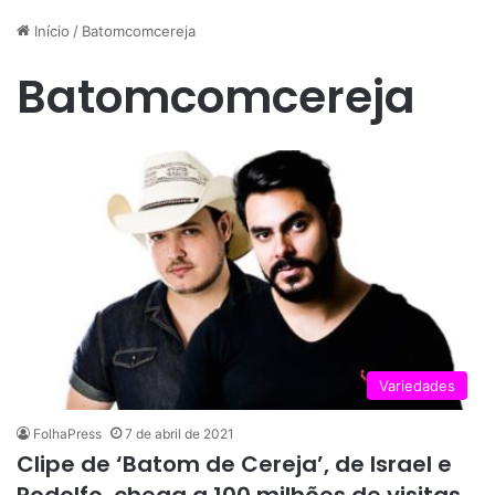
Início
/
Batomcomcereja
Batomcomcereja
Variedades
FolhaPress
7 de abril de 2021
Clipe de ‘Batom de Cereja’, de Israel e
Rodolfo, chega a 100 milhões de visitas