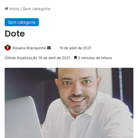
Início
/
Sem categoria
Sem categoria
Dote
Mande
Rosana Branquinho
16 de abril de 2021
um
Última Atualização 16 de abril de 2021
3 minutos de leitura
e-
mail