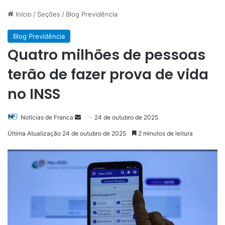
Início
/
Seções
/
Blog Previdência
Blog Previdência
Quatro milhões de pessoas
terão de fazer prova de vida
no INSS
Mande
Notícias de Franca
24 de outubro de 2025
um
Última Atualização 24 de outubro de 2025
2 minutos de leitura
e-
mail