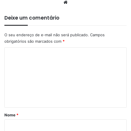
Website
Deixe um comentário
O seu endereço de e-mail não será publicado.
Campos
obrigatórios são marcados com
*
C
o
m
e
n
t
á
r
Nome
*
i
o