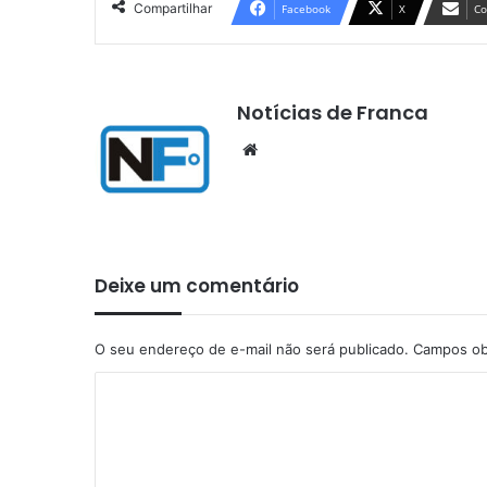
Compartilhar
Facebook
X
Co
Notícias de Franca
Website
Deixe um comentário
O seu endereço de e-mail não será publicado.
Campos ob
C
o
m
e