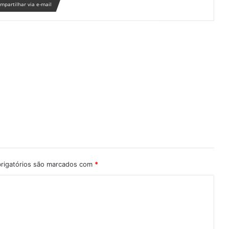
mpartilhar via e-mail
rigatórios são marcados com
*