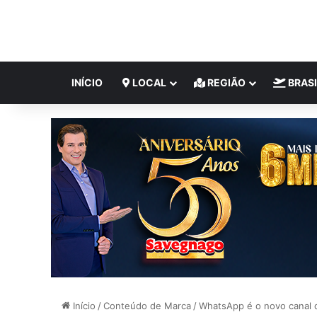
INÍCIO
LOCAL
REGIÃO
BRASI
Início
/
Conteúdo de Marca
/
WhatsApp é o novo canal d