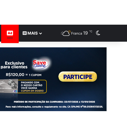
℃
19
Switch skin
CONTEÚDO DE MARCA
MAIS
Franca