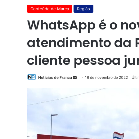
Conteúdo de Marca
Região
WhatsApp é o no
atendimento da 
cliente pessoa ju
Mande
Notícias de Franca
16 de novembro de 2022
Últ
um
e-
mail