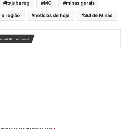
itajubá mg
MG
minas gerais
 e região
noticias de hoje
Sul de Minas
mpartilhar via e-mail