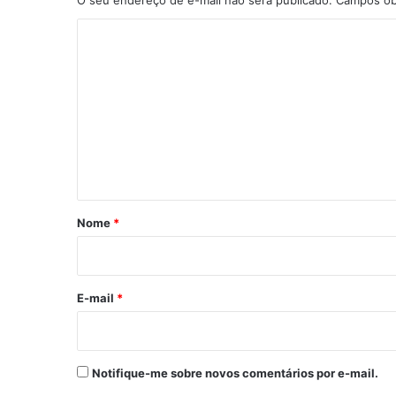
O seu endereço de e-mail não será publicado.
Campos ob
C
o
m
e
n
t
á
r
Nome
*
i
o
*
E-mail
*
Notifique-me sobre novos comentários por e-mail.