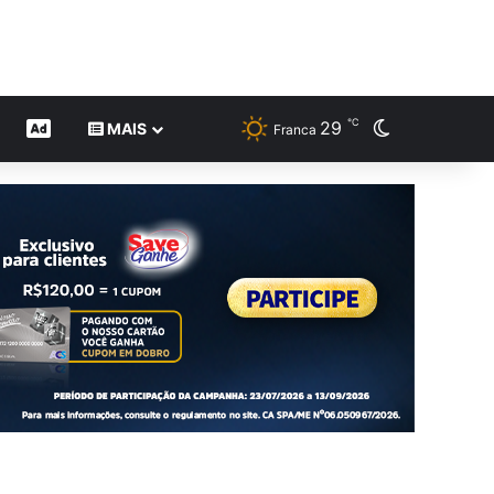
℃
29
Switch skin
CONTEÚDO DE MARCA
MAIS
Franca