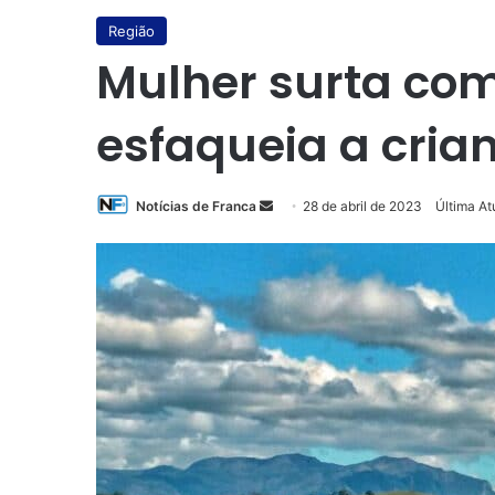
Região
Mulher surta com
esfaqueia a cria
Mande
Notícias de Franca
28 de abril de 2023
Última At
um
e-
mail