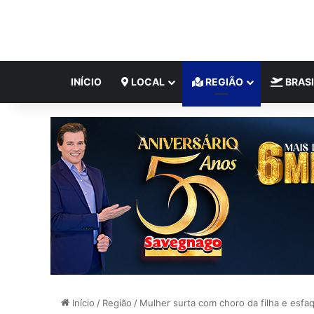
INÍCIO
LOCAL
REGIÃO
BRASI
Início
/
Região
/
Mulher surta com choro da filha e esfaq