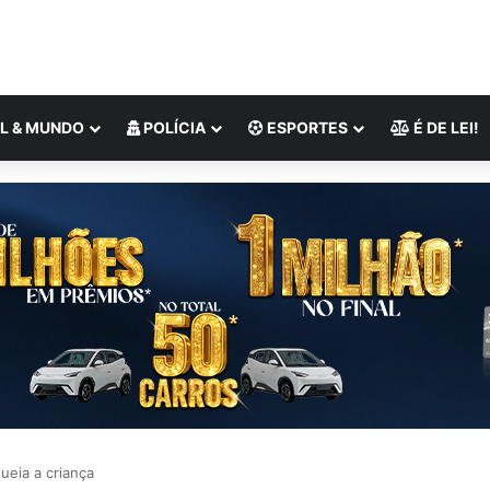
L & MUNDO
POLÍCIA
ESPORTES
É DE LEI!
ueia a criança