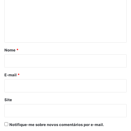
m
e
n
t
á
r
Nome
*
i
o
*
E-mail
*
Site
Notifique-me sobre novos comentários por e-mail.