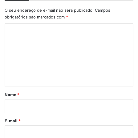
O seu endereço de e-mail não será publicado.
Campos
obrigatórios são marcados com
*
C
o
m
e
n
t
á
r
Nome
*
i
o
*
E-mail
*