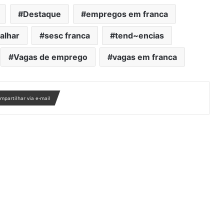
Destaque
empregos em franca
alhar
sesc franca
tend~encias
Vagas de emprego
vagas em franca
mpartilhar via e-mail