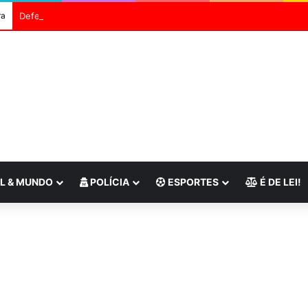
ra
Defesa Civil do Rio envia alerta severo para ventos fortes
L & MUNDO
POLÍCIA
ESPORTES
É DE LEI!