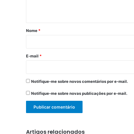
n
t
á
r
Nome
*
i
o
*
E-mail
*
Notifique-me sobre novos comentários por e-mail.
Notifique-me sobre novas publicações por e-mail.
Artigos relacionados