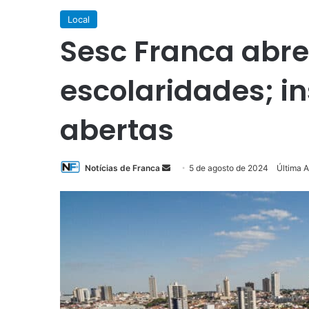
Local
Sesc Franca abre
escolaridades; in
abertas
Mande
Notícias de Franca
5 de agosto de 2024
Última 
um
e-
mail