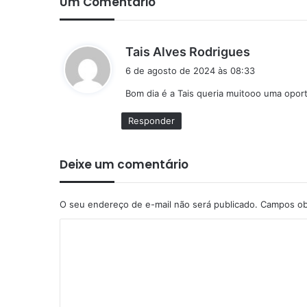
Um Comentário
d
Tais Alves Rodrigues
i
6 de agosto de 2024 às 08:33
s
Bom dia é a Tais queria muitooo uma opor
s
e
Responder
:
Deixe um comentário
O seu endereço de e-mail não será publicado.
Campos ob
C
o
m
e