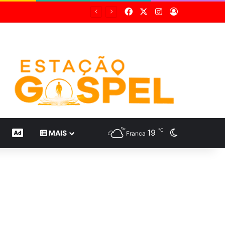
Facebook
X
Instagram
Entrar
℃
19
Switch skin
CONTEÚDO DE MARCA
MAIS
Franca