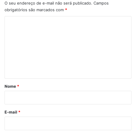
O seu endereço de e-mail não será publicado.
Campos
obrigatórios são marcados com
*
C
o
m
e
n
t
á
r
Nome
*
i
o
*
E-mail
*