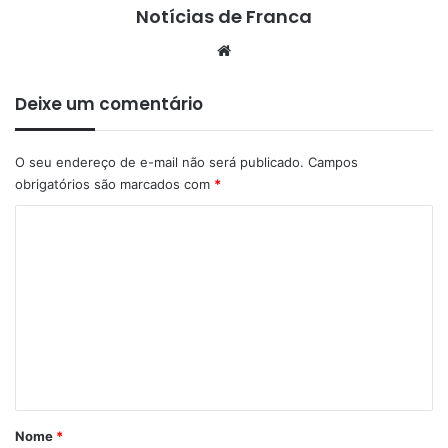
Notícias de Franca
Website
Deixe um comentário
O seu endereço de e-mail não será publicado.
Campos
obrigatórios são marcados com
*
C
o
m
e
n
t
á
r
Nome
*