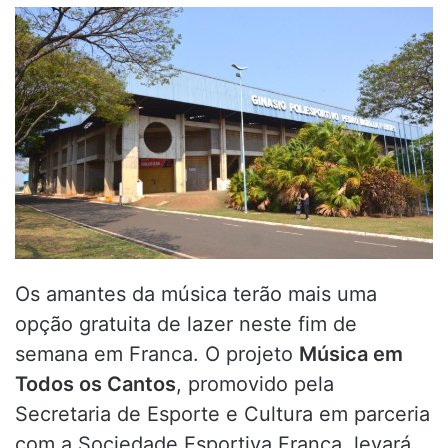
mail
Os amantes da música terão mais uma
opção gratuita de lazer neste fim de
semana em Franca. O projeto
Música em
Todos os Cantos
, promovido pela
Secretaria de Esporte e Cultura em parceria
com a Sociedade Esportiva Franca, levará