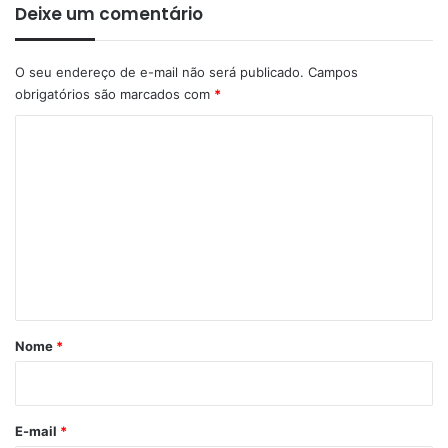
Deixe um comentário
O seu endereço de e-mail não será publicado.
Campos
obrigatórios são marcados com
*
C
o
m
e
n
t
á
r
Nome
*
i
o
*
E-mail
*