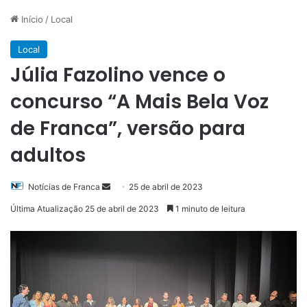
Início
/
Local
Local
Júlia Fazolino vence o
concurso “A Mais Bela Voz
de Franca”, versão para
adultos
Mande
Notícias de Franca
25 de abril de 2023
um
Última Atualização 25 de abril de 2023
1 minuto de leitura
e-
mail