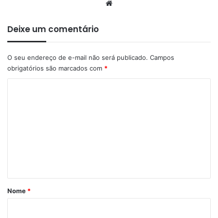
Website
Deixe um comentário
O seu endereço de e-mail não será publicado.
Campos
obrigatórios são marcados com
*
C
o
m
e
n
t
á
r
Nome
*
i
o