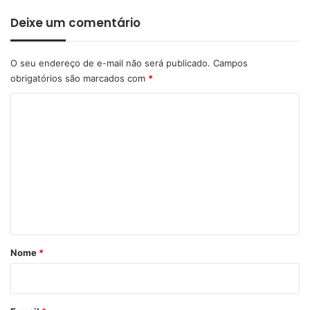
Deixe um comentário
O seu endereço de e-mail não será publicado.
Campos
obrigatórios são marcados com
*
C
o
m
e
n
t
á
r
Nome
*
i
o