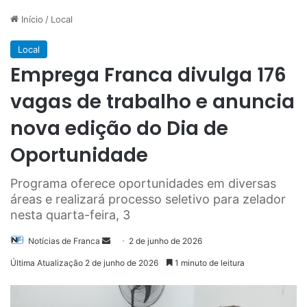
Início
/
Local
Local
Emprega Franca divulga 176
vagas de trabalho e anuncia
nova edição do Dia de
Oportunidade
Programa oferece oportunidades em diversas
áreas e realizará processo seletivo para zelador
nesta quarta-feira, 3
Mande
Notícias de Franca
2 de junho de 2026
um
Última Atualização 2 de junho de 2026
1 minuto de leitura
e-
mail